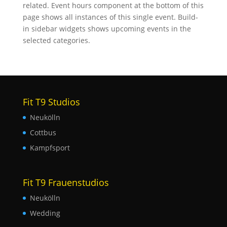
related. Event hours component at the bottom of this
page shows all instances of this single event. Build-
in sidebar widgets shows upcoming events in the
selected categories.
Fit T9 Studios
Neukölln
Cottbus
Kampfsport
Fit T9 Frauenstudios
Neukölln
Wedding